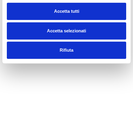
ACQUISTA
Overshirt tecnica con logo Bianchi stampato tono su tono,
Accetta tutti
realizzata in un tessuto opaco e resistente.
Progettata per una silhouette pulita e contemporanea che
Accetta selezionati
unisce funzionalità quotidiana e stile minimalista raffinato.
CONTENUTO AI
Queste immagini prodotto hanno finalità illustrativa e sono state
realizzate con il supporto di AI generativa. Il prodotto finale può
Rifiuta
presentare variazioni di colore, materiali, texture, finiture, styling o
dettagli.